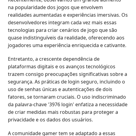
na popularidade dos jogos que envolvem
realidades aumentadas e experiências imersivas. Os
desenvolvedores integram cada vez mais essas
tecnologias para criar cenários de jogo que são
quase indistinguíveis da realidade, oferecendo aos
jogadores uma experiência enriquecida e cativante.
Entretanto, a crescente dependência de
plataformas digitais e os avanços tecnológicos
trazem consigo preocupações significativas sobre a
segurança. As práticas de login seguro, incluindo o
uso de senhas únicas e autenticações de dois
fatores, se tornaram cruciais. O uso indiscriminado
da palavra-chave '3976 login' enfatiza a necessidade
de criar medidas mais robustas para proteger a
privacidade e os dados dos usuários.
A comunidade gamer tem se adaptado a essas