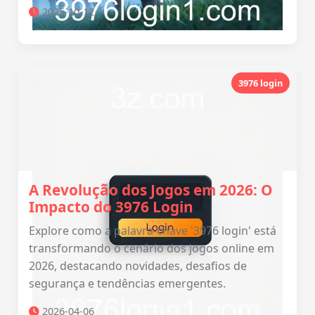
2025-10-12
3976 login
A Revolução dos Jogos em 2026: O
Impacto do 3976 Login
Explore como a palavra-chave '3976 login' está
transformando o cenário dos jogos online em
2026, destacando novidades, desafios de
segurança e tendências emergentes.
2026-04-06