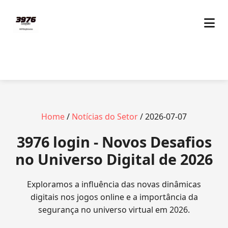
Home
/
Notícias do Setor
/ 2026-07-07
3976 login - Novos Desafios
no Universo Digital de 2026
Exploramos a influência das novas dinâmicas
digitais nos jogos online e a importância da
segurança no universo virtual em 2026.