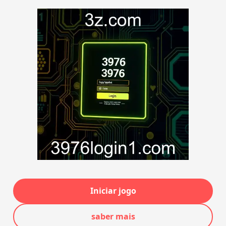
Iniciar jogo
saber mais