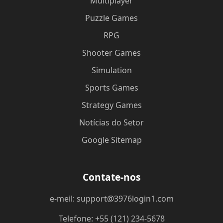
Multiplayer
Puzzle Games
RPG
Shooter Games
Simulation
Sports Games
Strategy Games
Notícias do Setor
Google Sitemap
Contate-nos
e-meil: support@3976login1.com
Telefone: +55 (121) 234-5678