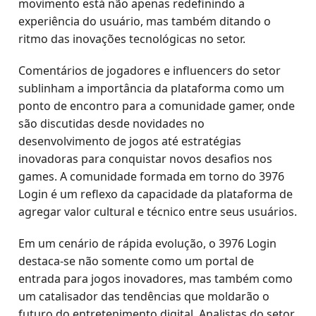
movimento está não apenas redefinindo a
experiência do usuário, mas também ditando o
ritmo das inovações tecnológicas no setor.
Comentários de jogadores e influencers do setor
sublinham a importância da plataforma como um
ponto de encontro para a comunidade gamer, onde
são discutidas desde novidades no
desenvolvimento de jogos até estratégias
inovadoras para conquistar novos desafios nos
games. A comunidade formada em torno do 3976
Login é um reflexo da capacidade da plataforma de
agregar valor cultural e técnico entre seus usuários.
Em um cenário de rápida evolução, o 3976 Login
destaca-se não somente como um portal de
entrada para jogos inovadores, mas também como
um catalisador das tendências que moldarão o
futuro do entretenimento digital. Analistas do setor