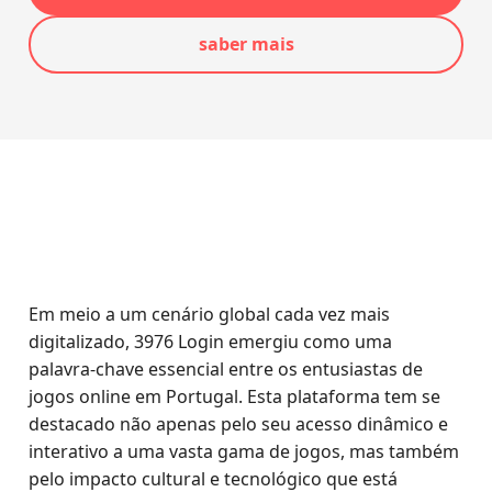
saber mais
Em meio a um cenário global cada vez mais
digitalizado, 3976 Login emergiu como uma
palavra-chave essencial entre os entusiastas de
jogos online em Portugal. Esta plataforma tem se
destacado não apenas pelo seu acesso dinâmico e
interativo a uma vasta gama de jogos, mas também
pelo impacto cultural e tecnológico que está