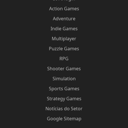
Action Games
Adventure
Indie Games
Multiplayer
Puzzle Games
RPG
Shooter Games
Simulation
Sports Games
Strategy Games
Notícias do Setor
Google Sitemap