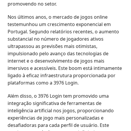
promovendo no setor.
Nos últimos anos, o mercado de jogos online
testemunhou um crescimento exponencial em
Portugal. Segundo relatórios recentes, o aumento
substancial no número de jogadores ativos
ultrapassou as previsões mais otimistas,
impulsionado pelo avanço das tecnologias de
internet e o desenvolvimento de jogos mais
imersivos e acessíveis. Este boom está intimamente
ligado à eficaz infraestrutura proporcionada por
plataformas como a 3976 Login.
Além disso, o 3976 Login tem promovido uma
integração significativa de ferramentas de
inteligência artificial nos jogos, proporcionando
experiências de jogo mais personalizadas e
desafiadoras para cada perfil de usuário. Este