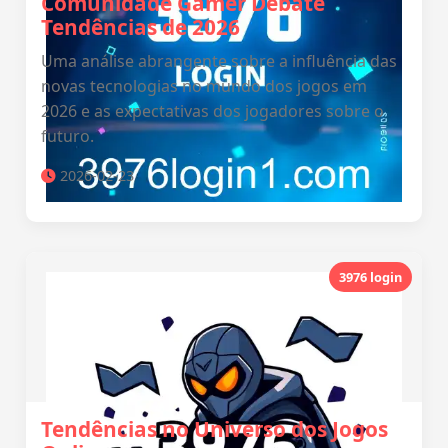
Comunidade Gamer Debate
Tendências de 2026
Uma análise abrangente sobre a influência das
novas tecnologias no mundo dos jogos em
2026 e as expectativas dos jogadores sobre o
futuro.
2026-02-23
3976 login
Tendências no Universo dos Jogos