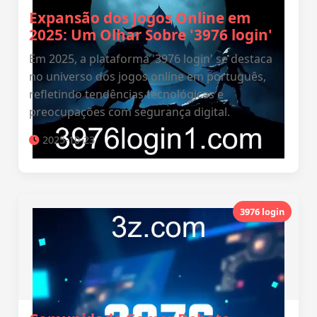
Expansão dos Jogos Online em
2025: Um Olhar Sobre '3976 login'
Em 2025, a plataforma '3976 login' se destaca
no universo dos jogos online em português,
refletindo tendências tecnológicas e
preocupações com segurança digital.
2025-10-23
3976 login