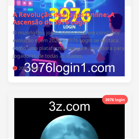
A Revolução dos Jogos Online: A
Ascensão do 3976 Login
O mundo dos jogos online está em constante
evolução e, em 2026, o 3976 Login se destaca
como uma plataforma segura e inovadora para
jogadores de todas as idades.
2026-08-01
3976 login