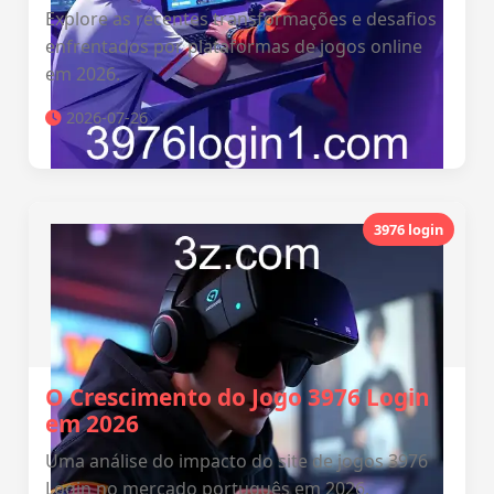
Explore as recentes transformações e desafios
enfrentados por plataformas de jogos online
em 2026.
2026-07-26
3976 login
O Crescimento do Jogo 3976 Login
em 2026
Uma análise do impacto do site de jogos 3976
Login no mercado português em 2026.