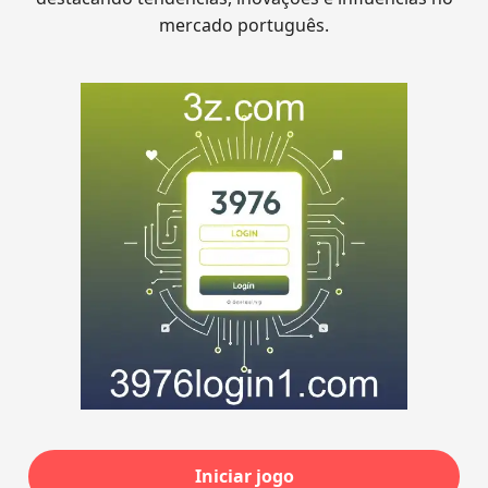
mercado português.
Iniciar jogo