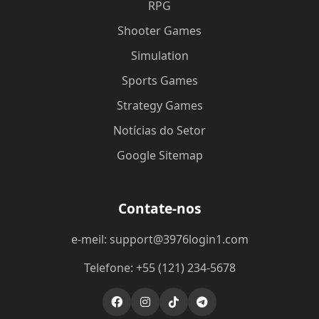
RPG
Shooter Games
Simulation
Sports Games
Strategy Games
Notícias do Setor
Google Sitemap
Contate-nos
e-meil: support@3976login1.com
Telefone: +55 (121) 234-5678