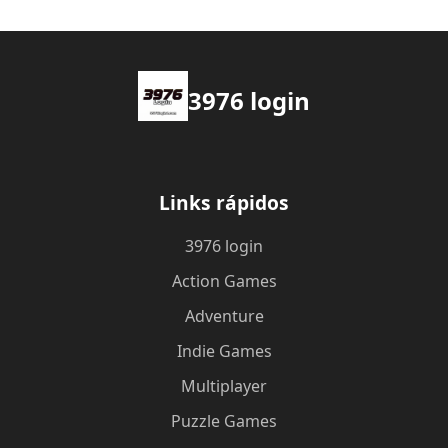
3976 login
Links rápidos
3976 login
Action Games
Adventure
Indie Games
Multiplayer
Puzzle Games