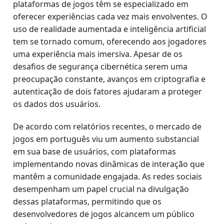
plataformas de jogos têm se especializado em
oferecer experiências cada vez mais envolventes. O
uso de realidade aumentada e inteligência artificial
tem se tornado comum, oferecendo aos jogadores
uma experiência mais imersiva. Apesar de os
desafios de segurança cibernética serem uma
preocupação constante, avanços em criptografia e
autenticação de dois fatores ajudaram a proteger
os dados dos usuários.
De acordo com relatórios recentes, o mercado de
jogos em português viu um aumento substancial
em sua base de usuários, com plataformas
implementando novas dinâmicas de interação que
mantêm a comunidade engajada. As redes sociais
desempenham um papel crucial na divulgação
dessas plataformas, permitindo que os
desenvolvedores de jogos alcancem um público