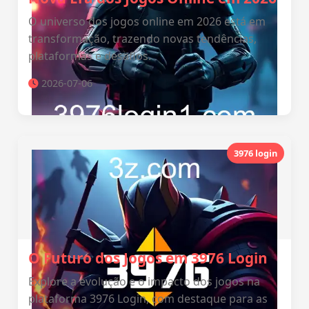
O universo dos jogos online em 2026 está em
transformação, trazendo novas tendências,
plataformas e desafios.
2026-07-06
3976 login
O Futuro dos Jogos em 3976 Login
Explore a evolução e o impacto dos jogos na
plataforma 3976 Login, com destaque para as