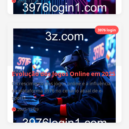
2025-11-14
3976 login
Evolução dos Jogos Online em 2025
O crescimento dos jogos online e a influência
da plataforma 3976 no cenário atual de e-
sports.
2025-12-29