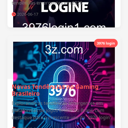
tendências emergentes em 2026.
2026-06-17
3976 login
Novas Tendências no Gaming
Brasileiro
Explorando as tendências emergentes em
plataformas de jogos online no Brasil, com
destaque para o crescente uso da '3976 login'.