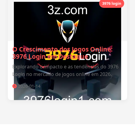
3976 login
O Crescimento dos Jogos Online:
3976 Login em Destaque
Explorando o impacto e as tendências do 3976
Login no mercado de jogos online em 2026.
2026-01-14