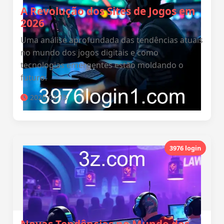
A Revolução dos Sites de Jogos em
2026
Uma análise aprofundada das tendências atuais
no mundo dos jogos digitais e como
tecnologias emergentes estão moldando o
futuro.
2026-02-13
3976 login