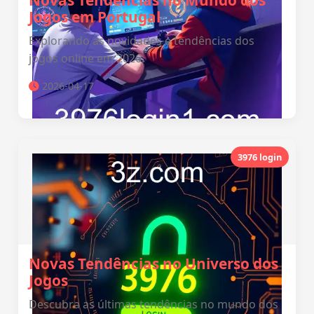
Novas Tendências no Mundo dos
Jogos em Portugal
Explorando as novidades e tendências dos
jogos online em 2026.
2026-04-17
3976 login
Novas Tendências no Universo dos
Jogos
Descubra as últimas tendências no mundo dos