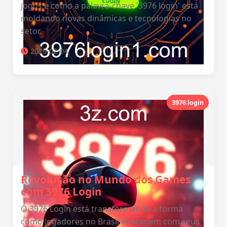
jogos e como a palavra-chave '3976 login' está
moldando novas dinâmicas e tecnologias no
setor.
2026-02-04
3976 login
Revolução no Mundo dos Games
com 3976 Login
O 3976 Login está transformando a forma
como jogadores no Brasil interagem com seus