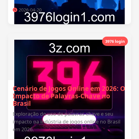
2026-04-20
3976 login
Cenário de Jogos Online em 2026: O
Impacto de Palavras-Chave no
Brasil
Exploração do uso de palavras-chave e seu
impacto na indústria de jogos online no Brasil
em 2026.