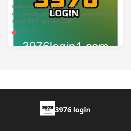
Exploramos o impacto e os desafios
enfrentados pelo site de jogos conhecido pela
senha '3976 login' em 2026.
2026-07-10
3976 login