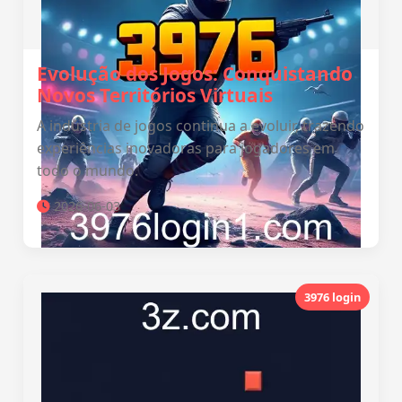
Evolução dos Jogos: Conquistando
Novos Territórios Virtuais
A indústria de jogos continua a evoluir, trazendo
experiências inovadoras para jogadores em
todo o mundo.
2026-06-03
3976 login