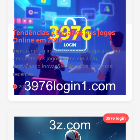
Tendências e Desafios dos Jogos
Online em 2026
Exploramos o impacto do fator segurança no
ambiente dos jogos online em 2026,
destacando inovações, desafios e eventos
recentes.
2026-06-26
3976 login