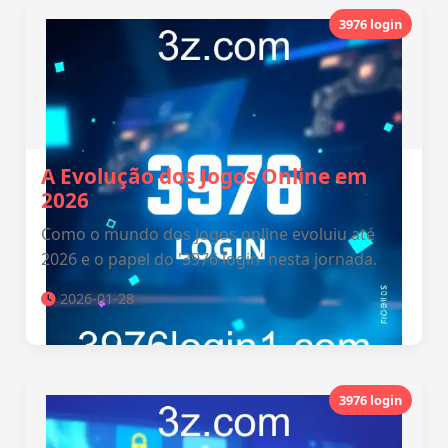
3976 login
A Evolução dos Jogos Online em
2026
Como o mundo dos jogos online evoluiu até
2026 e o papel do '3976 login' nesta jornada.
2026-01-28
3976 login