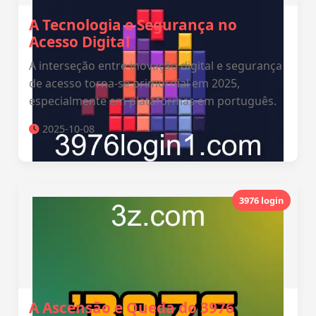
A Tecnologia e Segurança no
Acesso Digital
A interseção entre inovação digital e segurança
de acesso torna-se primordial em 2025,
especialmente em plataformas em português.
2025-10-08
3976 login
A Ascensão e Queda do 3976