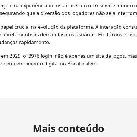
nça e na experiência do usuário. Com o crescente número de
segurando que a diversão dos jogadores não seja interro
pel crucial na evolução da plataforma. A interação const
m diretamente as demandas dos usuários. Em fóruns e rede
udanças rapidamente.
em 2025, o '3976 login' não é apenas um site de jogos, ma
de entretenimento digital no Brasil e além.
Mais conteúdo