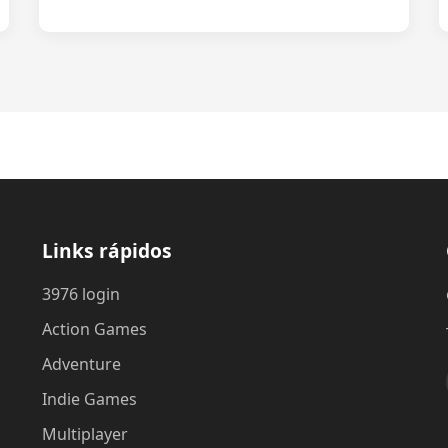
Links rápidos
3976 login
Action Games
Adventure
Indie Games
Multiplayer