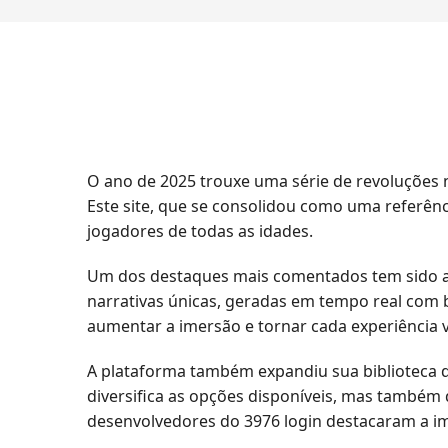
O ano de 2025 trouxe uma série de revoluções no
Este site, que se consolidou como uma referên
jogadores de todas as idades.
Um dos destaques mais comentados tem sido a in
narrativas únicas, geradas em tempo real com 
aumentar a imersão e tornar cada experiência 
A plataforma também expandiu sua biblioteca d
diversifica as opções disponíveis, mas também
desenvolvedores do 3976 login destacaram a imp