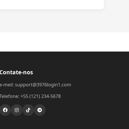
Contate-nos
e-meil: support@3976login1.com
Telefone: +55 (121) 234-5678