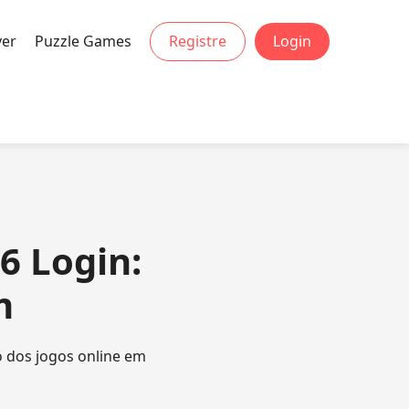
yer
Puzzle Games
Registre
Login
6 Login:
m
 dos jogos online em