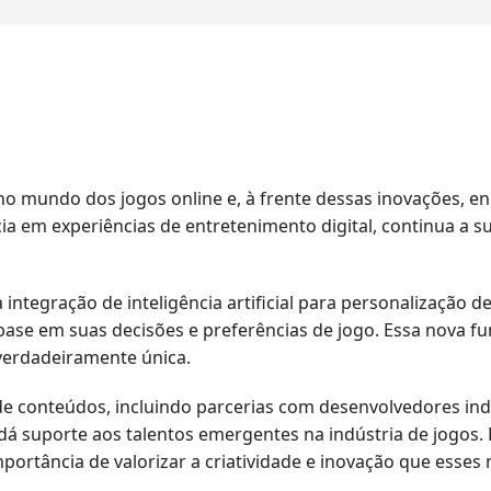
 mundo dos jogos online e, à frente dessas inovações, enco
cia em experiências de entretenimento digital, continua a
tegração de inteligência artificial para personalização d
base em suas decisões e preferências de jogo. Essa nova 
verdadeiramente única.
e conteúdos, incluindo parcerias com desenvolvedores inde
 dá suporte aos talentos emergentes na indústria de jogos
ortância de valorizar a criatividade e inovação que esses