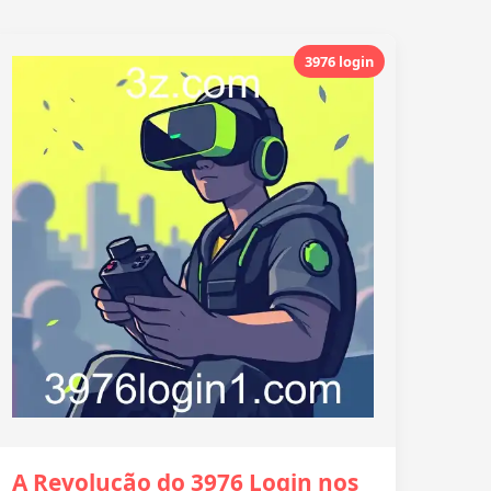
3976 login
A Revolução do 3976 Login nos