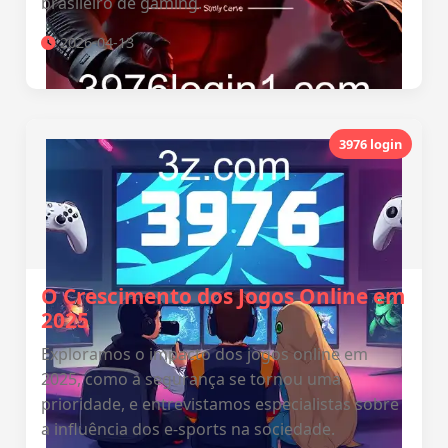
brasileiro de gaming.
2026-04-13
3976 login
O Crescimento dos Jogos Online em
2025
Exploramos o impacto dos jogos online em
2025, como a segurança se tornou uma
prioridade, e entrevistamos especialistas sobre
a influência dos e-sports na sociedade.