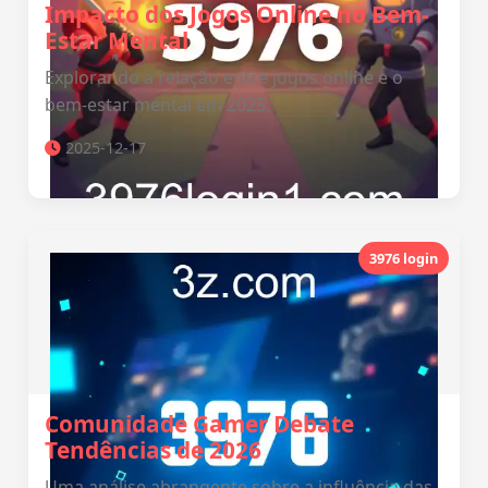
Impacto dos Jogos Online no Bem-
Estar Mental
Explorando a relação entre jogos online e o
bem-estar mental em 2025.
2025-12-17
3976 login
Comunidade Gamer Debate
Tendências de 2026
Uma análise abrangente sobre a influência das