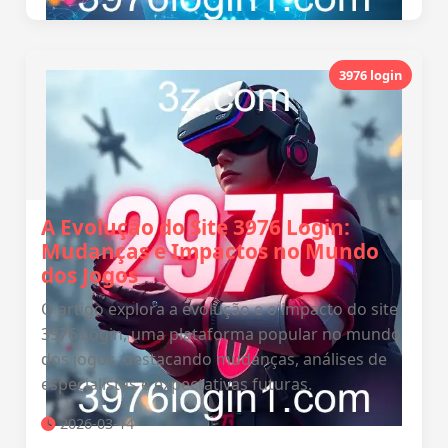
3976 login
A Evolução do Site 3976 Login:
Mudanças e Impactos no Mundo
dos Jogos
O artigo explora a evolução e o impacto do site
3976 Login, uma plataforma popular no mundo
dos jogos, destacando mudanças, análises de
especialistas e expectativas futuras.
2026-03-14