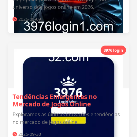
universo dos jogos online em 2026.
2026-05-09
3976 login
Tendências Emergentes no
Mercado de Jogos Online
Exploramos as últimas inovações e tendências
no mercado de jogos online.
2025-09-30