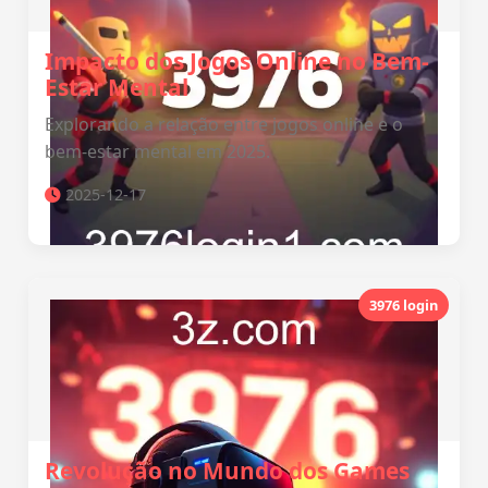
Impacto dos Jogos Online no Bem-
Estar Mental
Explorando a relação entre jogos online e o
bem-estar mental em 2025.
2025-12-17
3976 login
Revolução no Mundo dos Games