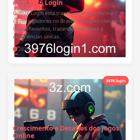
com 3976 Login
O 3976 Login está transformando a forma
como jogadores no Brasil interagem com seus
títulos favoritos, trazendo inovações e
experiências únicas.
2026-01-27
3976 login
Crescimento e Desafios dos Jogos
Online