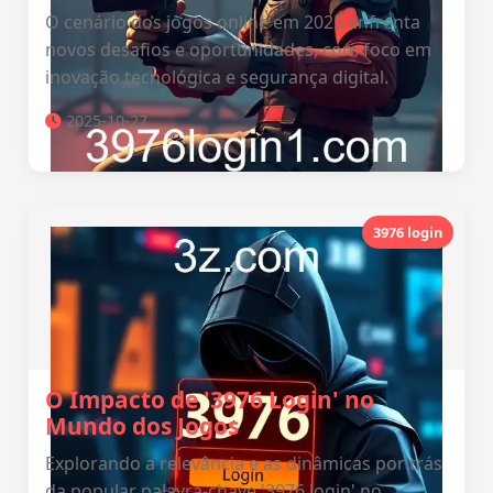
O cenário dos jogos online em 2025 enfrenta
novos desafios e oportunidades, com foco em
inovação tecnológica e segurança digital.
2025-10-27
3976 login
O Impacto de '3976 Login' no
Mundo dos Jogos
Explorando a relevância e as dinâmicas por trás
da popular palavra-chave '3976 login' no