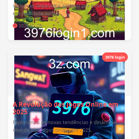
incluindo segurança aprimorada e inovações
em realidade virtual.
2026-02-05
3976 login
A Revolução dos Jogos Online em
2025
Explorando as novas tendências e dinâmicas do
mundo dos jogos online em 2025.