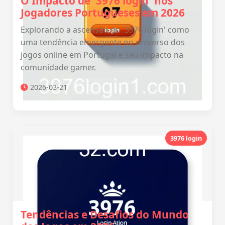
O Impacto de '3976 login' nos
Jogadores Portugueses em 2026
Explorando a ascensão do '3976 login' como
uma tendência emergente no universo dos
jogos online em Portugal e seu impacto na
comunidade gamer.
2026-03-21
3976 login
Tendências e Desafios do Mundo