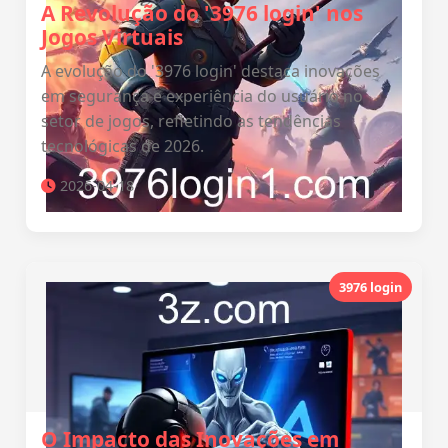
A Revolução do '3976 login' nos
Jogos Virtuais
A evolução do '3976 login' destaca inovações
em segurança e experiência do usuário no
setor de jogos, refletindo as tendências
tecnológicas de 2026.
2026-04-18
3976 login
O Impacto das Inovações em