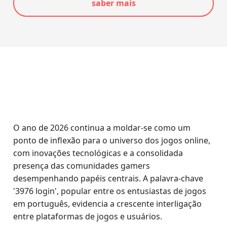
saber mais
O ano de 2026 continua a moldar-se como um
ponto de inflexão para o universo dos jogos online,
com inovações tecnológicas e a consolidada
presença das comunidades gamers
desempenhando papéis centrais. A palavra-chave
'3976 login', popular entre os entusiastas de jogos
em português, evidencia a crescente interligação
entre plataformas de jogos e usuários.