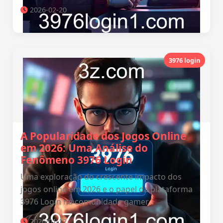
2026-02-20
3976 login
A Popularidade dos Jogos Online
em 2026: Uma Análise do
Fenômeno 3976 Login
Uma exploração do crescente impacto dos
jogos online em 2026 e o papel da plataforma
3976 Login na comunidade gamer.
2026-01-12