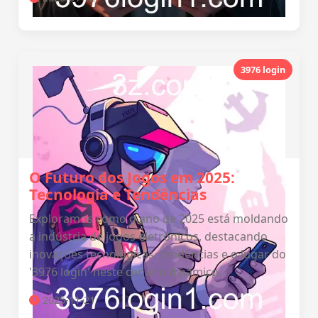
3976 login
O Futuro dos Jogos em 2025:
Tecnologia e Tendências
Exploramos como o ano de 2025 está moldando
a indústria de jogos eletrônicos, destacando
inovações tecnológicas, tendências e o lugar do
'3976 login' neste cenário dinâmico.
2025-11-21