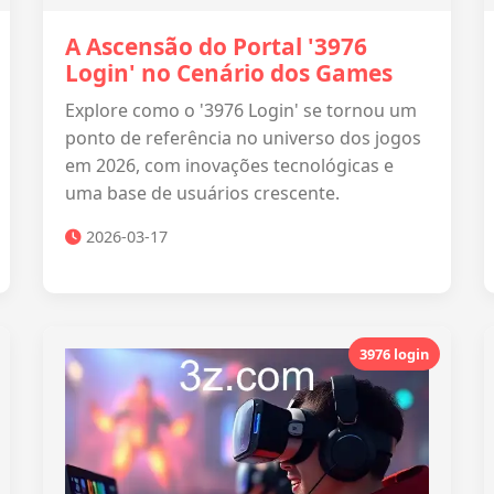
A Ascensão do Portal '3976
Login' no Cenário dos Games
Explore como o '3976 Login' se tornou um
ponto de referência no universo dos jogos
em 2026, com inovações tecnológicas e
uma base de usuários crescente.
2026-03-17
3976 login