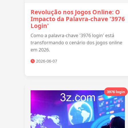
Revolução nos Jogos Online: O
Impacto da Palavra-chave '3976
Login'
Como a palavra-chave '3976 login' está
transformando o cenário dos jogos online
em 2026.
2026-06-07
3976 login