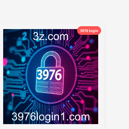
3976 login