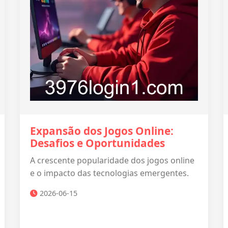
Expansão dos Jogos Online:
Desafios e Oportunidades
A crescente popularidade dos jogos online
e o impacto das tecnologias emergentes.
2026-06-15