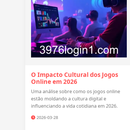
O Impacto Cultural dos Jogos
Online em 2026
Uma análise sobre como os jogos online
estão moldando a cultura digital e
influenciando a vida cotidiana em 2026.
2026-03-28