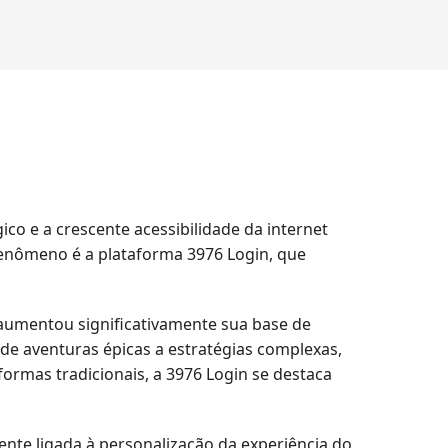
o e a crescente acessibilidade da internet
enômeno é a plataforma 3976 Login, que
aumentou significativamente sua base de
de aventuras épicas a estratégias complexas,
rmas tradicionais, a 3976 Login se destaca
nte ligada à personalização da experiência do