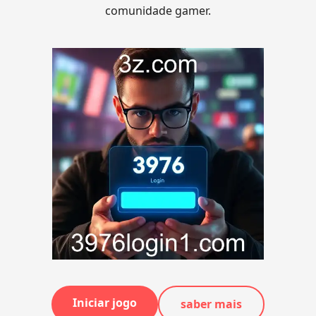
comunidade gamer.
Iniciar jogo
saber mais