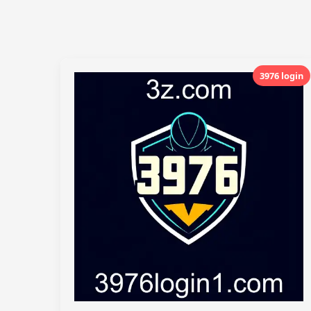
3976 login