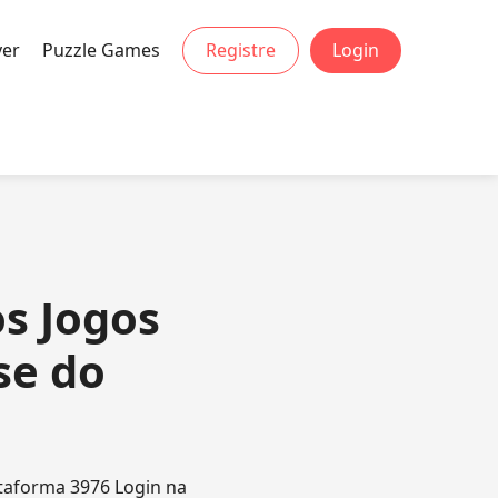
yer
Puzzle Games
Registre
Login
os Jogos
se do
taforma 3976 Login na