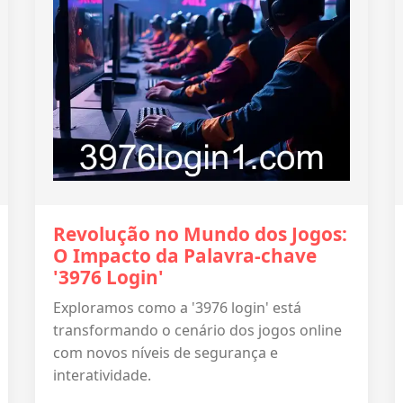
Revolução no Mundo dos Jogos:
O Impacto da Palavra-chave
'3976 Login'
Exploramos como a '3976 login' está
transformando o cenário dos jogos online
com novos níveis de segurança e
interatividade.