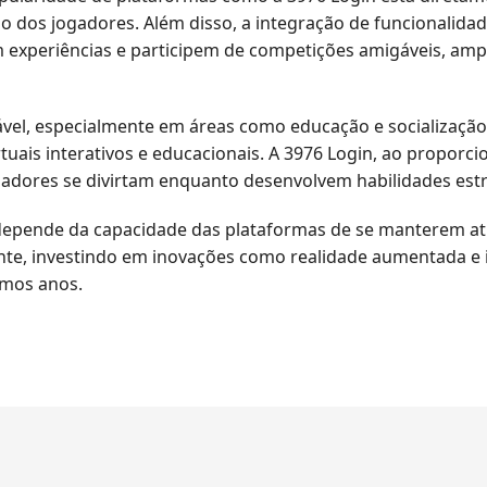
ção dos jogadores. Além disso, a integração de funcionalid
xperiências e participem de competições amigáveis, ampl
ável, especialmente em áreas como educação e socialização
tuais interativos e educacionais. A 3976 Login, ao propor
adores se divirtam enquanto desenvolvem habilidades estra
 depende da capacidade das plataformas de se manterem at
te, investindo em inovações como realidade aumentada e int
imos anos.