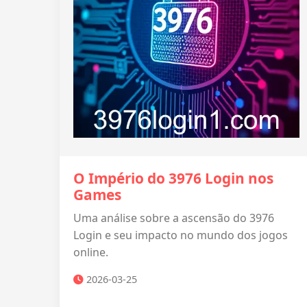
O Império do 3976 Login nos
Games
Uma análise sobre a ascensão do 3976
Login e seu impacto no mundo dos jogos
online.
2026-03-25