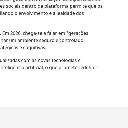
ades sociais dentro da plataforma permite que os
iando o envolvimento e a lealdade dos
. Em 2026, chega-se a falar em "gerações
cionar um ambiente seguro e controlado,
tégicas e cognitivas.
ualizadas com as novas tecnologias e
eligência artificial, o que promete redefinir