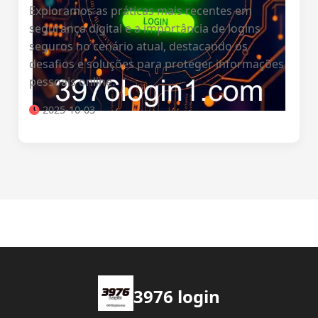
Exploramos as práticas mais recentes em
segurança digital e a importância de logins
seguros no cenário atual, destacando os
desafios e soluções para proteger informações
pessoais online.
2025-10-03
3976 login