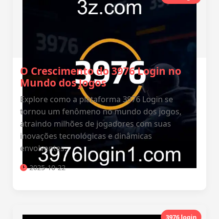
O Crescimento do 3976 Login no
Mundo dos Jogos
Explore como a plataforma 3976 Login se
tornou um fenômeno no mundo dos jogos,
atraindo milhões de jogadores com suas
inovações tecnológicas e dinâmicas
envolventes.
2025-10-22
3976 login