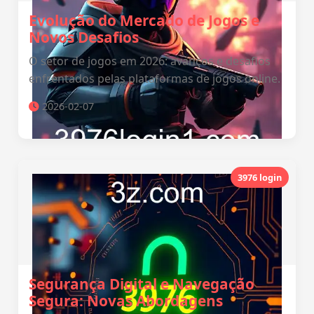
Evolução do Mercado de Jogos e
Novos Desafios
O setor de jogos em 2026: avanços e desafios
enfrentados pelas plataformas de jogos online.
2026-02-07
3976 login
Segurança Digital e Navegação
Segura: Novas Abordagens