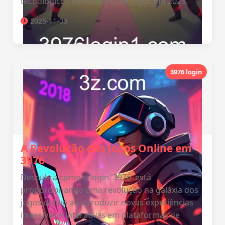
tecnológicos na indústria de jogos em 2025.
2025-11-03
3976 login
A Revolução dos Jogos Online em
3976
Descubra como o login '3976' está
proporcionando uma revolução na galáxia dos
jogos online ao introduzir novas experiências
imersivas e interativas em plataformas de