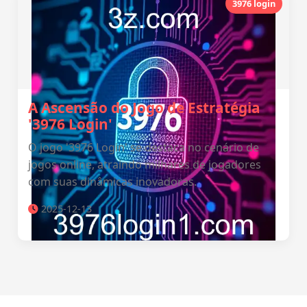
3976 login
A Ascensão do Jogo de Estratégia
'3976 Login'
O jogo '3976 Login' se destaca no cenário de
jogos online, atraindo milhares de jogadores
com suas dinâmicas inovadoras.
2025-12-13