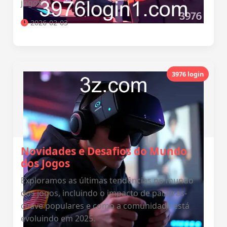
jogos.
2026-02-03
3976 login
Novidades e Desafios do Mundo
dos Jogos
Exploramos as últimas tendências no mundo
dos jogos, incluindo o impacto de palavras-
chave populares e como a comunidade está
evoluindo em 2025.