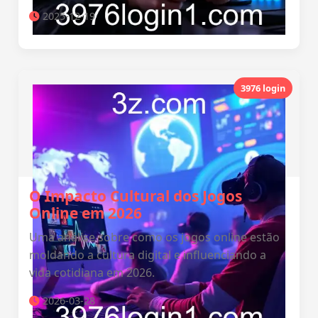
2025-12-19
3976 login
O Impacto Cultural dos Jogos
Online em 2026
Uma análise sobre como os jogos online estão
moldando a cultura digital e influenciando a
vida cotidiana em 2026.
2026-03-28