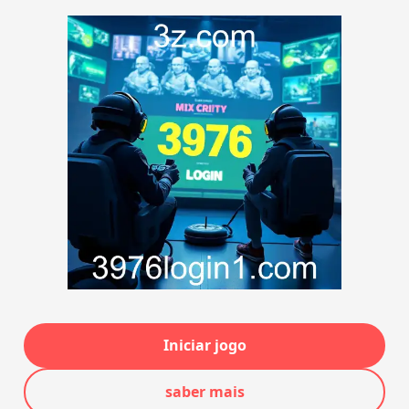
Iniciar jogo
saber mais