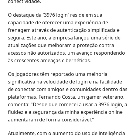
conectividade.
O destaque da '3976 login' reside em sua
capacidade de oferecer uma experiência de
frenagem através de autenticação simplificada e
segura. Este ano, a empresa lançou uma série de
atualizações que melhoram a proteção contra
acessos não autorizados, um avanço respondendo
às crescentes ameaças cibernéticas.
Os jogadores têm reportado uma melhoria
significativa na velocidade de login e na facilidade
de conectar com amigos e comunidades dentro das
plataformas. Fernando Costa, um gamer veterano,
comenta: "Desde que comecei a usar a 3976 login, a
fluidez e a segurança da minha experiência online
aumentaram de forma considerável."
Atualmente, com o aumento do uso de inteligência