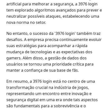
artificial para melhorar a segurança, a 3976 login
tem explorado algoritmos avançados para prever e
neutralizar possíveis ataques, estabelecendo uma
nova norma no setor.
No entanto, o sucesso da '3976 login' também traz
desafios. A empresa precisa continuamente evoluir
suas estratégias para acompanhar a rápida
mudança de tecnologias e as expectativas dos
gamers. Além disso, a gestão de dados dos
usuários se tornou uma prioridade crítica para
manter a confiança de sua base de fãs.
Em resumo, a 3976 login está no centro de uma
transformação crucial na indústria de jogos,
representando um encontro entre inovação e
segurança digital em uma era onde tais aspectos
são fundamentais para a sobrevivência e o