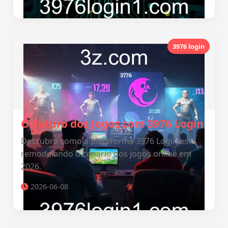
3976 login
O Futuro dos Jogos com 3976 Login
Descubra como a plataforma 3976 Login está
remodelando o cenário dos jogos online em
2026.
2026-06-08