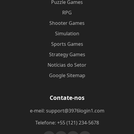
Puzzle Games
RPG
Shooter Games
Simulation
Sports Games
Strategy Games
Notícias do Setor
Google Sitemap
Contate-nos
e-meil: support@3976login1.com
Telefone: +55 (121) 234-5678