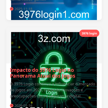
2025-11-18
3976 login
Impacto do 3976 Login no
Panorama Atual dos Jogos
O 3976 Login continua a influenciar o mercado
de jogos em 2026, trazendo inovações e
preocupações com a segurança digital.
2026-01-16