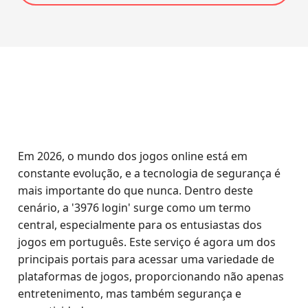
Em 2026, o mundo dos jogos online está em
constante evolução, e a tecnologia de segurança é
mais importante do que nunca. Dentro deste
cenário, a '3976 login' surge como um termo
central, especialmente para os entusiastas dos
jogos em português. Este serviço é agora um dos
principais portais para acessar uma variedade de
plataformas de jogos, proporcionando não apenas
entretenimento, mas também segurança e