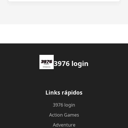
3976 login
Links rápidos
3976 login
Action Games
Adventure