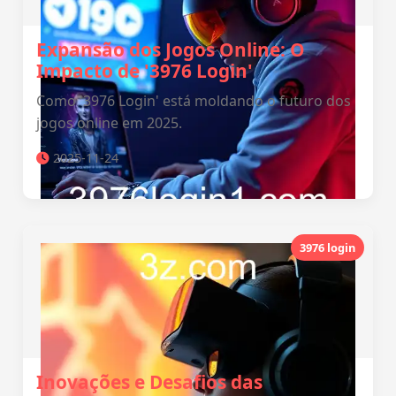
Expansão dos Jogos Online: O
Impacto de '3976 Login'
Como '3976 Login' está moldando o futuro dos
jogos online em 2025.
2025-11-24
3976 login
Inovações e Desafios das