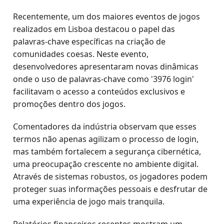
Recentemente, um dos maiores eventos de jogos
realizados em Lisboa destacou o papel das
palavras-chave específicas na criação de
comunidades coesas. Neste evento,
desenvolvedores apresentaram novas dinâmicas
onde o uso de palavras-chave como '3976 login'
facilitavam o acesso a conteúdos exclusivos e
promoções dentro dos jogos.
Comentadores da indústria observam que esses
termos não apenas agilizam o processo de login,
mas também fortalecem a segurança cibernética,
uma preocupação crescente no ambiente digital.
Através de sistemas robustos, os jogadores podem
proteger suas informações pessoais e desfrutar de
uma experiência de jogo mais tranquila.