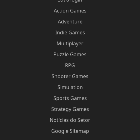
Action Games
Adventure
Indie Games
Multiplayer
Puzzle Games
RPG
Shooter Games
Simulation
Sports Games
Strategy Games
Notícias do Setor
Google Sitemap