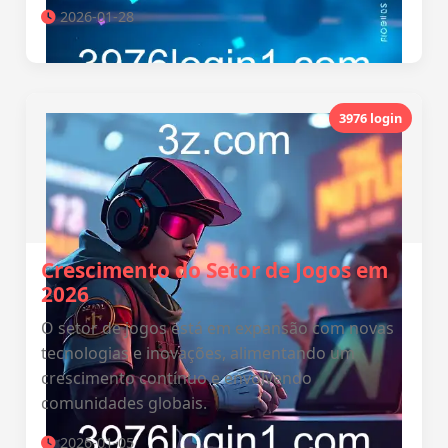
2026-01-28
3976 login
Crescimento do Setor de Jogos em
2026
O setor de jogos está em expansão com novas
tecnologias e inovações, alimentando um
crescimento contínuo e envolvendo
comunidades globais.
2026-01-05