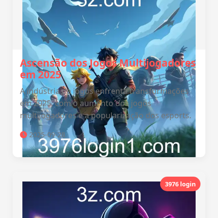
Ascensão dos Jogos Multijogadores
em 2025
A indústria de jogos enfrenta transformações
em 2025, com o aumento dos jogos
multijogadores e a popularização dos esports.
2025-09-28
3976 login