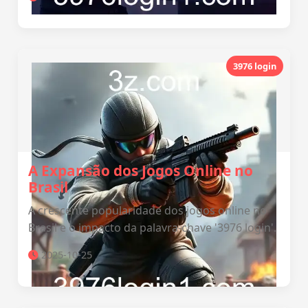
3976 login
A Expansão dos Jogos Online no
Brasil
A crescente popularidade dos jogos online no
Brasil e o impacto da palavra-chave '3976 login'.
2025-10-25