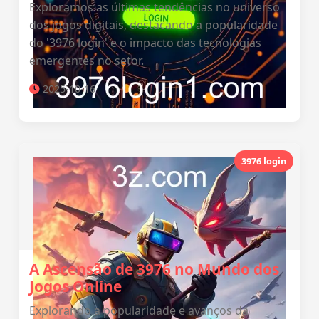
Exploramos as últimas tendências no universo
dos jogos digitais, destacando a popularidade
do '3976 login' e o impacto das tecnologias
emergentes no setor.
2025-10-16
3976 login
A Ascensão de 3976 no Mundo dos
Jogos Online
Explorando a popularidade e avanços da