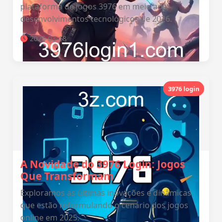
plataforma de jogos 3976 em meio aos
desenvolvimentos tecnológicos de 2026.
2026-03-18
3976 login
A Novidade do 3976 Login: Jogos
Que Transformam
Exploramos as últimas inovações e dinâmicas
que estão reformulando o cenário dos jogos
online em 2025.