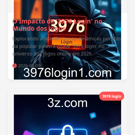
O Impacto de '3976 Login' no
Mundo dos Jogos
Explorando a relevância e as dinâmicas por trás
da popular palavra-chave '3976 login' no
universo dos jogos online em 2026.
2026-05-09
3976 login