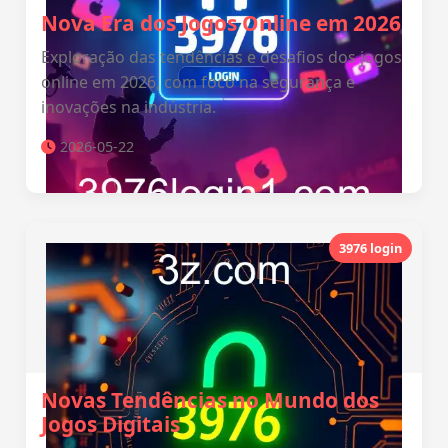
Nova Era dos Jogos Online em 2026
Exploração das tendências e desafios dos jogos
online em 2026, com foco na segurança e
inovações na indústria.
2026-05-22
3976 login
Novas Tendências no Mundo dos
Jogos Digitais