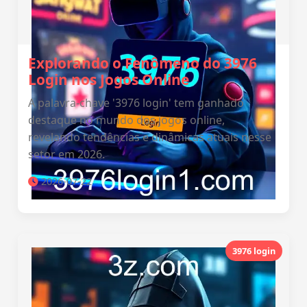
Explorando o Fenômeno do 3976
Login nos Jogos Online
A palavra-chave '3976 login' tem ganhado
destaque no mundo dos jogos online,
revelando tendências e dinâmicas atuais nesse
setor em 2026.
2026-07-22
3976 login